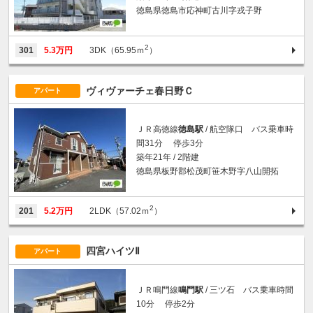
徳島県徳島市応神町古川字戎子野
2
301
5.3万円
3DK（65.95ｍ
）
ヴィヴァーチェ春日野Ｃ
アパート
ＪＲ高徳線
徳島駅
/ 航空隊口 バス乗車時
間31分 停歩3分
築年21年 / 2階建
徳島県板野郡松茂町笹木野字八山開拓
2
201
5.2万円
2LDK（57.02ｍ
）
四宮ハイツⅡ
アパート
ＪＲ鳴門線
鳴門駅
/ 三ツ石 バス乗車時間
10分 停歩2分