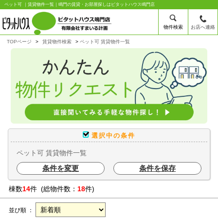
ペット可 ｜賃貸物件一覧｜鳴門の賃貸・お部屋探しはピタットハウス鳴門店
物件検索
お店へ連絡
TOPページ
賃貸物件検索
ペット可 賃貸物件一覧
選択中の条件
ペット可 賃貸物件一覧
条件を変更
条件を保存
棟数
14
件 (総物件数：
18
件)
並び順 ：