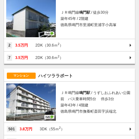
ＪＲ鳴門線
鳴門駅
/ 徒歩30分
築年45年 / 2階建
徳島県鳴門市里浦町里浦字小高塚
2
2
3.5万円
2DK（30.6ｍ
）
2
7
3.5万円
2DK（30.6ｍ
）
ハイツララポート
マンション
ＪＲ鳴門線
鳴門駅
/ うずしおふれあい公園
前 バス乗車時間5分 停歩3分
築年43年 / 4階建
徳島県鳴門市撫養町斎田字浜端北
2
501
3.8万円
3DK（55ｍ
）