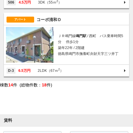
2
506
4.5万円
3DK（55ｍ
）
コーポ清和Ｄ
アパート
ＪＲ鳴門線
鳴門駅
/ 西町 バス乗車時間5
分 停歩1分
築年22年 / 2階建
徳島県鳴門市撫養町弁財天字三ツ井丁
2
D-3
6.5万円
2LDK（67ｍ
）
棟数
14
件 (総物件数：
18
件)
条件を絞り込む
賃料