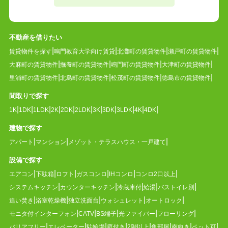
不動産を借りたい
賃貸物件を探す
鳴門教育大学向け賃貸
北灘町の賃貸物件
瀬戸町の賃貸物件
大麻町の賃貸物件
撫養町の賃貸物件
鳴門町の賃貸物件
大津町の賃貸物件
里浦町の賃貸物件
北島町の賃貸物件
松茂町の賃貸物件
徳島市の賃貸物件
間取りで探す
1K
1DK
1LDK
2K
2DK
2LDK
3K
3DK
3LDK
4K
4DK
建物で探す
アパート
マンション
メゾット・テラスハウス・一戸建て
設備で探す
エアコン
下駄箱
ロフト
ガスコンロ
IHコンロ
コンロ2口以上
システムキッチン
カウンターキッチン
冷蔵庫付
給湯
バストイレ別
追い焚き
浴室乾燥機
独立洗面台
ウォシュレット
オートロック
モニタ付インターフォン
CATV
BS端子
光ファイバー
フローリング
バリアフリー
エレベーター
駐輪場
庭付き
2階以上
角部屋
南向き
ペット可