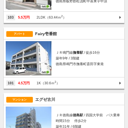
徳島県板野郡松茂町中喜来字中須
2
103
5.5万円
2LDK（63.44ｍ
）
Fairy壱番館
アパート
ＪＲ鳴門線
撫養駅
/ 徒歩16分
築年9年 / 3階建
徳島県鳴門市撫養町斎田字東発
2
101
4.5万円
1K（30.6ｍ
）
エグゼ古川
マンション
ＪＲ徳島線
徳島駅
/ 四国大学前 バス乗車
時間15分 停歩2分
築年31年 / 6階建