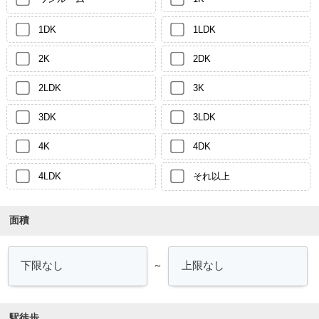
1DK
1LDK
2K
2DK
2LDK
3K
3DK
3LDK
4K
4DK
4LDK
それ以上
面積
～
駅徒歩