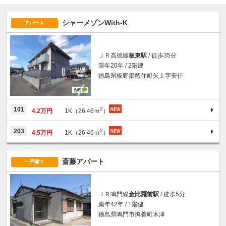
シャーメゾンWith-K
アパート
ＪＲ高徳線
板東駅
/ 徒歩35分
築年20年 / 2階建
徳島県板野郡藍住町矢上字安任
2
101
4.2万円
1K（26.46ｍ
）
2
203
4.5万円
1K（26.46ｍ
）
斎藤アパート
一戸建て
ＪＲ鳴門線
金比羅前駅
/ 徒歩5分
築年42年 / 1階建
徳島県鳴門市撫養町木津