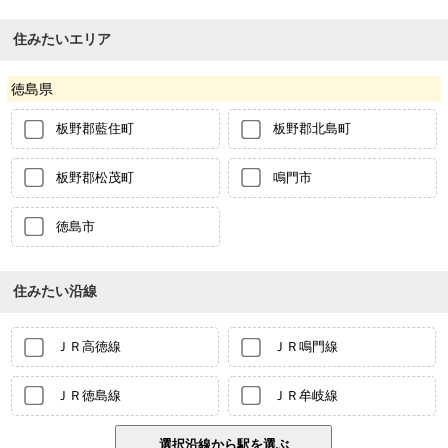
住みたいエリア
徳島県
板野郡藍住町
板野郡北島町
板野郡松茂町
鳴門市
徳島市
住みたい沿線
ＪＲ高徳線
ＪＲ鳴門線
ＪＲ徳島線
ＪＲ牟岐線