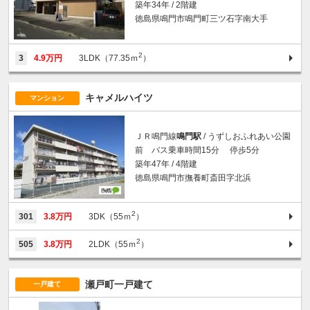
築年34年 / 2階建
徳島県鳴門市鳴門町三ツ石字南大手
2
3
4.9万円
3LDK（77.35ｍ
）
キャメルハイツ
マンション
ＪＲ鳴門線
鳴門駅
/ うずしおふれあい公園
前 バス乗車時間15分 停歩5分
築年47年 / 4階建
徳島県鳴門市撫養町斎田字北浜
2
301
3.8万円
3DK（55ｍ
）
2
505
3.8万円
2LDK（55ｍ
）
瀬戸町一戸建て
一戸建て