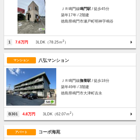
ＪＲ鳴門線
鳴門駅
/ 徒歩45分
築年17年 / 2階建
徳島県鳴門市瀬戸町明神字鳴谷
2
1
7.6万円
3LDK（78.25ｍ
）
八弘マンション
マンション
ＪＲ鳴門線
撫養駅
/ 徒歩18分
築年49年 / 3階建
徳島県鳴門市大津町吉永
2
B301
4.8万円
3LDK（62.07ｍ
）
コーポ海苑
アパート