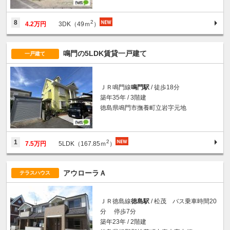
2
8
4.2万円
3DK（49ｍ
）
鳴門の5LDK賃貸一戸建て
一戸建て
ＪＲ鳴門線
鳴門駅
/ 徒歩18分
築年35年 / 3階建
徳島県鳴門市撫養町立岩字元地
2
1
7.5万円
5LDK（167.85ｍ
）
アウローラＡ
テラスハウス
ＪＲ徳島線
徳島駅
/ 松茂 バス乗車時間20
分 停歩7分
築年23年 / 2階建