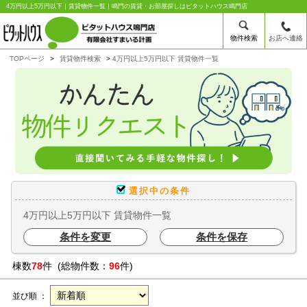
4万円以上5万円以下｜賃貸物件一覧｜鳴門の賃貸・お部屋探しはピタットハウス鳴門店
物件検索
お店へ連絡
TOPページ
賃貸物件検索
4万円以上5万円以下 賃貸物件一覧
選択中の条件
4万円以上5万円以下 賃貸物件一覧
条件を変更
条件を保存
棟数
78
件 (総物件数：
96
件)
並び順 ：