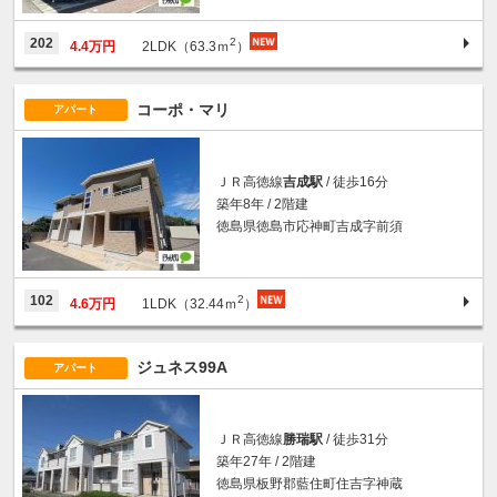
2
202
4.4万円
2LDK（63.3ｍ
）
コーポ・マリ
アパート
ＪＲ高徳線
吉成駅
/ 徒歩16分
築年8年 / 2階建
徳島県徳島市応神町吉成字前須
2
102
4.6万円
1LDK（32.44ｍ
）
ジュネス99A
アパート
ＪＲ高徳線
勝瑞駅
/ 徒歩31分
築年27年 / 2階建
徳島県板野郡藍住町住吉字神蔵