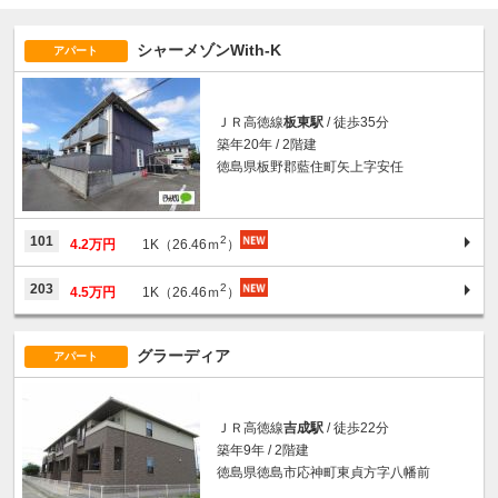
シャーメゾンWith-K
アパート
ＪＲ高徳線
板東駅
/ 徒歩35分
築年20年 / 2階建
徳島県板野郡藍住町矢上字安任
2
101
4.2万円
1K（26.46ｍ
）
2
203
4.5万円
1K（26.46ｍ
）
グラーディア
アパート
ＪＲ高徳線
吉成駅
/ 徒歩22分
築年9年 / 2階建
徳島県徳島市応神町東貞方字八幡前