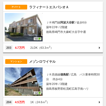
ラフィナートエスパシオＡ
アパート
ＪＲ鳴門線
阿波大谷駅
/ 徒歩6分
築年22年 / 2階建
徳島県鳴門市大麻町大谷字中通
2
203
4.7万円
2LDK（63.3ｍ
）
メゾンロワイヤル
マンション
ＪＲ高徳線
徳島駅
/ 広島 バス乗車時間30
分 停歩4分
築年20年 / 3階建
徳島県板野郡松茂町広島字南ハリ
2
204
4.5万円
1K（24.6ｍ
）