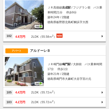
ＪＲ高徳線
吉成駅
/ フジグラン前 バス乗
車時間21分 停歩9分
築年24年 / 2階建
徳島県板野郡北島町鯛浜字大西
2
102
4.9万円
2LDK（55.58ｍ
）
アルドーレＢ
アパート
ＪＲ鳴門線
鳴門駅
/ 大師前 バス乗車時間
17分 停歩1分
築年21年 / 2階建
徳島県鳴門市大麻町大谷字宮の元
2
105
4.4万円
2LDK（55.72ｍ
）
2
103
4.2万円
2LDK（55.72ｍ
）