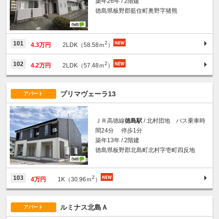
築年26年 / 2階建
徳島県板野郡藍住町奥野字猪熊
2
101
4.3万円
2LDK（58.58ｍ
）
2
102
4.2万円
2LDK（57.48ｍ
）
プリマヴェーラ13
アパート
ＪＲ高徳線
徳島駅
/ 北村団地 バス乗車時
間24分 停歩1分
築年13年 / 2階建
徳島県板野郡北島町北村字壱町四反地
2
103
4万円
1K（30.96ｍ
）
ルミナス北島Ａ
アパート