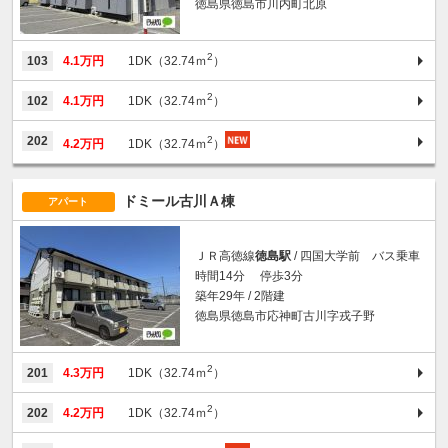
徳島県徳島市川内町北原
2
103
4.1万円
1DK（32.74ｍ
）
2
102
4.1万円
1DK（32.74ｍ
）
2
202
4.2万円
1DK（32.74ｍ
）
ドミール古川Ａ棟
アパート
ＪＲ高徳線
徳島駅
/ 四国大学前 バス乗車
時間14分 停歩3分
築年29年 / 2階建
徳島県徳島市応神町古川字戎子野
2
201
4.3万円
1DK（32.74ｍ
）
2
202
4.2万円
1DK（32.74ｍ
）