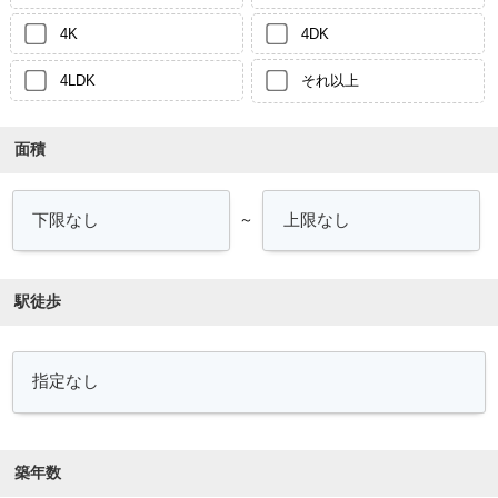
4K
4DK
4LDK
それ以上
面積
～
駅徒歩
築年数