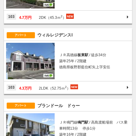
2
103
4.7万円
2DK（45.3ｍ
）
ウィルレジデンスⅠ
アパート
ＪＲ高徳線
板東駅
/ 徒歩34分
築年25年 / 2階建
徳島県板野郡藍住町矢上字安任
2
103
4.3万円
2LDK（52.75ｍ
）
プランドール ドゥー
アパート
ＪＲ鳴門線
鳴門駅
/ 高島渡船場前 バス乗
車時間13分 停歩1分
築年16年 / 2階建