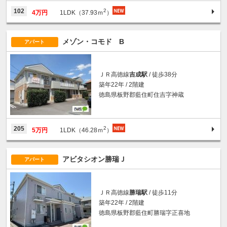
2
102
4万円
1LDK（37.93ｍ
）
メゾン・コモド B
アパート
ＪＲ高徳線
吉成駅
/ 徒歩38分
築年22年 / 2階建
徳島県板野郡藍住町住吉字神蔵
2
205
5万円
1LDK（46.28ｍ
）
アビタシオン勝瑞Ｊ
アパート
ＪＲ高徳線
勝瑞駅
/ 徒歩11分
築年22年 / 2階建
徳島県板野郡藍住町勝瑞字正喜地