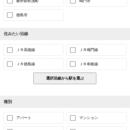
板野郡松茂町
鳴門市
徳島市
住みたい沿線
ＪＲ高徳線
ＪＲ鳴門線
ＪＲ徳島線
ＪＲ牟岐線
種別
アパート
マンション