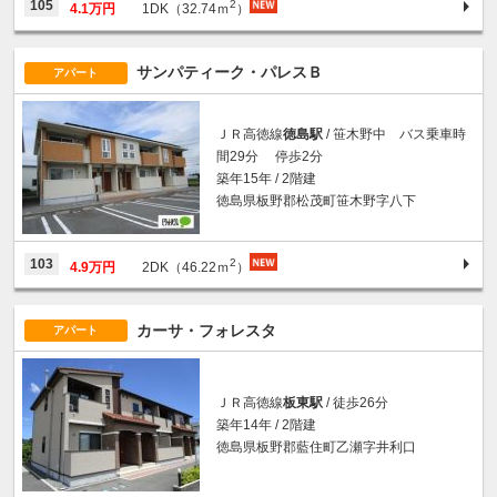
2
105
4.1万円
1DK（32.74ｍ
）
サンパティーク・パレスＢ
アパート
ＪＲ高徳線
徳島駅
/ 笹木野中 バス乗車時
間29分 停歩2分
築年15年 / 2階建
徳島県板野郡松茂町笹木野字八下
2
103
4.9万円
2DK（46.22ｍ
）
カーサ・フォレスタ
アパート
ＪＲ高徳線
板東駅
/ 徒歩26分
築年14年 / 2階建
徳島県板野郡藍住町乙瀬字井利口