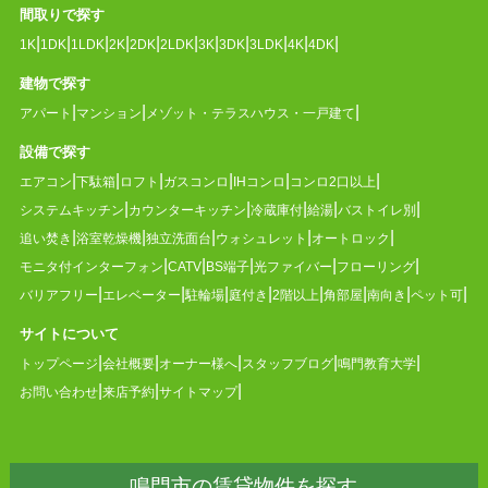
間取りで探す
1K
1DK
1LDK
2K
2DK
2LDK
3K
3DK
3LDK
4K
4DK
建物で探す
アパート
マンション
メゾット・テラスハウス・一戸建て
設備で探す
エアコン
下駄箱
ロフト
ガスコンロ
IHコンロ
コンロ2口以上
システムキッチン
カウンターキッチン
冷蔵庫付
給湯
バストイレ別
追い焚き
浴室乾燥機
独立洗面台
ウォシュレット
オートロック
モニタ付インターフォン
CATV
BS端子
光ファイバー
フローリング
バリアフリー
エレベーター
駐輪場
庭付き
2階以上
角部屋
南向き
ペット可
サイトについて
トップページ
会社概要
オーナー様へ
スタッフブログ
鳴門教育大学
お問い合わせ
来店予約
サイトマップ
鳴門市の賃貸物件を探す