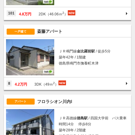
2
101
4.8万円
2DK（46.06ｍ
）
斎藤アパート
一戸建て
ＪＲ鳴門線
金比羅前駅
/ 徒歩5分
築年42年 / 1階建
徳島県鳴門市撫養町木津
2
8
4.2万円
3DK（49ｍ
）
フロラシオン川内Ⅰ
アパート
ＪＲ高徳線
徳島駅
/ 四国大学前 バス乗車
時間14分 停歩8分
築年28年 / 2階建