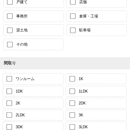
戸建て
店舗
事務所
倉庫・工場
貸土地
駐車場
その他
間取り
ワンルーム
1K
1DK
1LDK
2K
2DK
2LDK
3K
3DK
3LDK