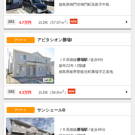
徳島県鳴門市鳴門町高島字中島
2
201
4.7万円
2LDK（57.07ｍ
）
アビタシオン勝瑞Ⅰ
アパート
ＪＲ高徳線
勝瑞駅
/ 徒歩9分
築年22年 / 2階建
徳島県板野郡藍住町勝瑞字正喜地
2
102
4.3万円
2LDK（56.8ｍ
）
サンシェールB
アパート
ＪＲ高徳線
勝瑞駅
/ 徒歩46分