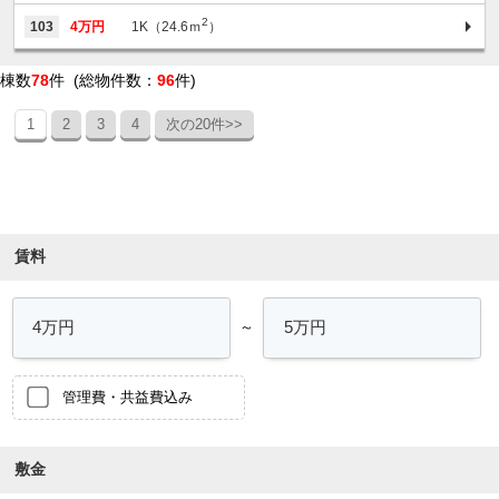
2
103
4万円
1K（24.6ｍ
）
棟数
78
件 (総物件数：
96
件)
1
2
3
4
次の20件>>
条件を絞り込む
賃料
～
管理費・共益費込み
敷金